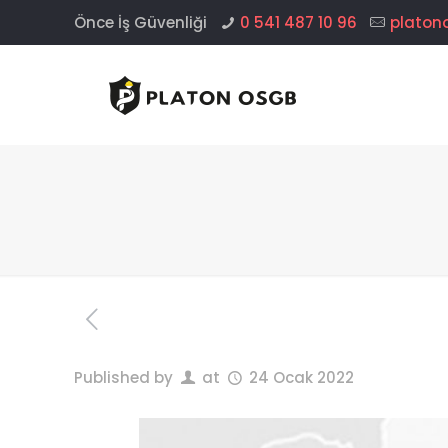
Önce İş Güvenliği
0 541 487 10 96
platon
Published by
at
24 Ocak 2022