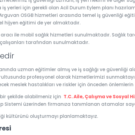
etlerimiz iş güvenliği uzmanı, iş yeri hekimi ve diğer sağ
iş yerleri için gerekli olan Acil Durum Eylem planı hazırlam
r. Arguvan OSGB hizmetleri arasında temel iş güvenliği eğitim
l hijyen eğitimi de yer almaktadır.
racı ile mobil sağlık hizmetleri sunulmaktadır. Sağlık tara
 çalışanları tarafından sunulmaktadır.
edir
nda uzman eğitimler almış ve iş sağlığı ve güvenliği alanla
ğrultusunda profesyonel olarak hizmetlerimizi sunmaktayız.
ecek meslek hastalıkları ve riskler için önceden önlemleri
 bir şekilde alabilmeniz için
T.C. Aile, Çalışma ve Sosyal H
tip Sistemi üzerinden firmanıza tanımlanan atamalar saye
iği kültürünü oluşturmayı planlamaktayız.
resi