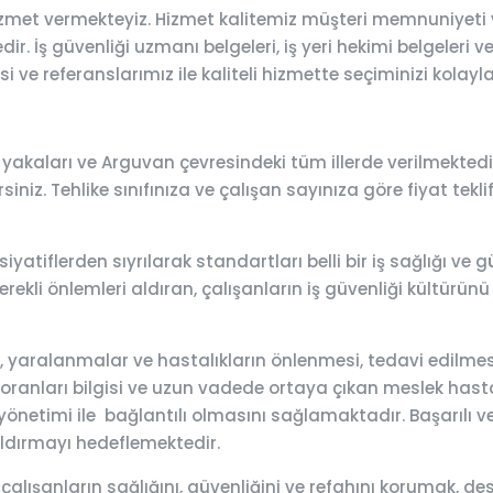
izmet vermekteyiz. Hizmet kalitemiz müşteri memnuniyeti 
r. İş güvenliği uzmanı belgeleri, iş yeri hekimi belgeleri v
 ve referanslarımız ile kaliteli hizmette seçiminizi kolayla
yakaları ve Arguvan çevresindeki tüm illerde verilmektedir
siniz. Tehlike sınıfınıza ve çalışan sayınıza göre fiyat tekli
iyatiflerden sıyrılarak standartları belli bir iş sağlığı ve
ekli önlemleri aldıran, çalışanların iş güvenliği kültürünü 
lar, yaralanmalar ve hastalıkların önlenmesi, tedavi edilm
 oranları bilgisi ve uzun vadede ortaya çıkan meslek hastalık
önetimi ile bağlantılı olmasını sağlamaktadır. Başarılı ve e
aldırmayı hedeflemektedir.
 çalışanların sağlığını, güvenliğini ve refahını korumak,