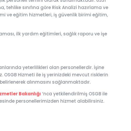
lık personeli temini olarak sunulmaktadır. 6331
a, tehlike sınıfına göre Risk Analizi hazırlama ve
i ve eğitim hizmetleri, iş güvenlik birimi eğitim,
ması, ilk yardım eğitimleri, sağlık raporu ve işe
rında yeterlilikleri olan personellerdir. İşine
 OSGB Hizmeti ile iş yerinizdeki mevcut risklerin
n belirlenerek alınmasını sağlanmaktadır.
izmetler Bakanlığı
‘nca yetkilendirilmiş OSGB ile
sinde personellerimizden hizmet alabilirsiniz.