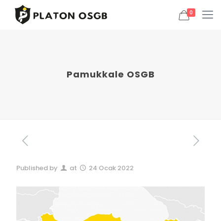
0
Pamukkale OSGB
Published by
at
24 Ocak 2022