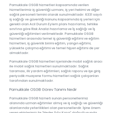
Pamukkale OSGB hizmetleri kapsamında verilen
hizmetlerimiz iş güvenliği uzmanı, iş yeri hekimi ve diğer
sağlık personeli temini olarak sunulmaktadır. 6331 sayılı
iş sağlığı ve güvenliği kanunu kapsamında iş yerleri için
gerekli olan Acil Durum Eylem planı hazırlama, tehlike
sınıfına göre Risk Analizi hazırlama ve İş sağlığı ve İş
güvenliği eğitimleri verilmektedir. Pamukkale OSGB
hizmetleri arasında temel iş güvenliği eğitimi ve eğitim
hizmetleri, iş güvenlik birimi eğitim, yangın eğitimi,
yüksekte çalışma eğitimi ve temel hijyen eğitimi de yer
almaktadır.
Pamukkale OSGB hizmetleri içerisinde mobil sağlık aracı
ile mobil sağlık hizmetleri sunulmaktadır. Sağlık
taraması, ilk yardım eğitimleri, sağlık raporu ve işe giriş
periyodik muayene formu hizmetleri sağlık çalışanları
tarafından sunulmaktadır.
Pamukkale OSGB Görev Tanımı Nedir
Pamukkale OSGB hizmeti sunan personellerimiz
alanında uzman eğitimler almış ve iş sağlığı ve güvenliği
alanlarında yeterlilikleri olan personellerdir. İşine önem
veren ekiplerimiz ile “Heder Sıfır Kaza” doğrultusunda