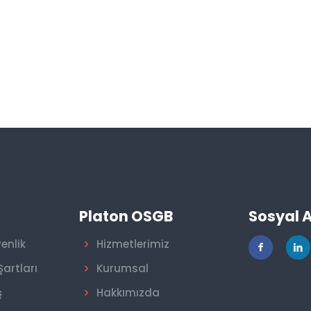
r
Platon OSGB
Sosyal 
venlik
Hizmetlerimiz
Şartları
Kurumsal
ş
Hakkımızda