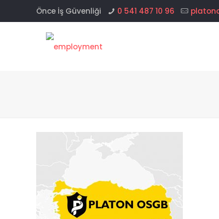
Önce İş Güvenliği
0 541 487 10 96
platon