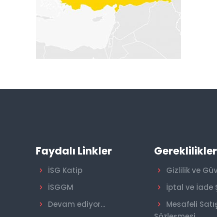
Faydalı Linkler
Gereklilikle
İSG Katip
Gizlilik ve Gü
İSGGM
İptal ve İade 
Devam ediyor...
Mesafeli Satı
Sözleşmesi