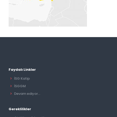
Faydalı Linkler
İSG Katip
İSGGM
Devam ediyor...
Gereklilikler