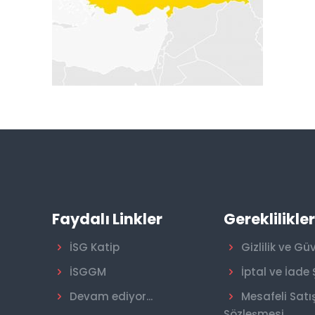
Faydalı Linkler
Gereklilikle
İSG Katip
Gizlilik ve Gü
İSGGM
İptal ve İade 
Devam ediyor...
Mesafeli Satı
Sözleşmesi