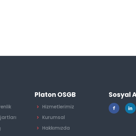
r
Platon OSGB
Sosyal 
venlik
Hizmetlerimiz
Şartları
Kurumsal
ş
Hakkımızda