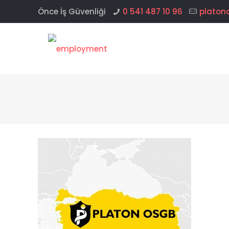
Önce İş Güvenliği
0 541 487 10 96
platon