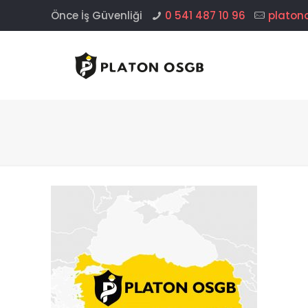
Önce İş Güvenliği
0 541 487 10 96
platon