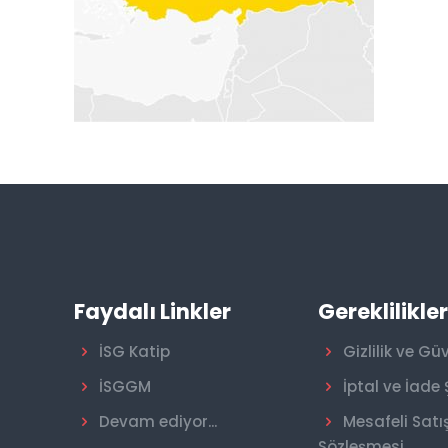
Faydalı Linkler
Gereklilikle
İSG Katip
Gizlilik ve Gü
İSGGM
İptal ve İade 
Devam ediyor...
Mesafeli Satı
Sözleşmesi