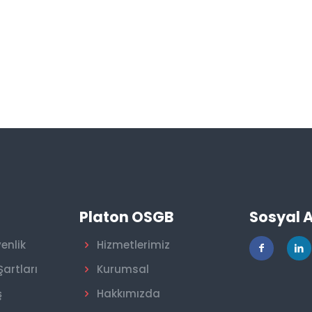
r
Platon OSGB
Sosyal 
venlik
Hizmetlerimiz
Şartları
Kurumsal
ş
Hakkımızda