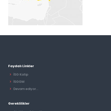
Faydalı Linkler
İSG Katip
İSGGM
Devam ediyor...
Gereklilikler