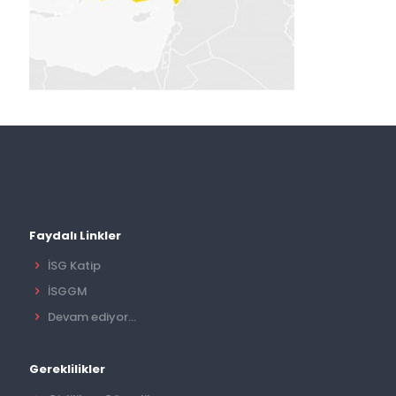
Faydalı Linkler
İSG Katip
İSGGM
Devam ediyor...
Gereklilikler