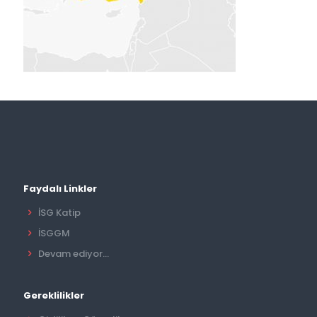
Faydalı Linkler
İSG Katip
İSGGM
Devam ediyor...
Gereklilikler