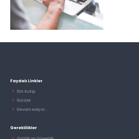
Faydalı Linkler
İSG Katip
İSGGM
Devam ediyor...
Gereklilikler
Gizlilik ve Güvenlik