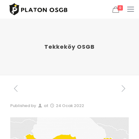
0
Tekkeköy OSGB
Published by
at
24 Ocak 2022