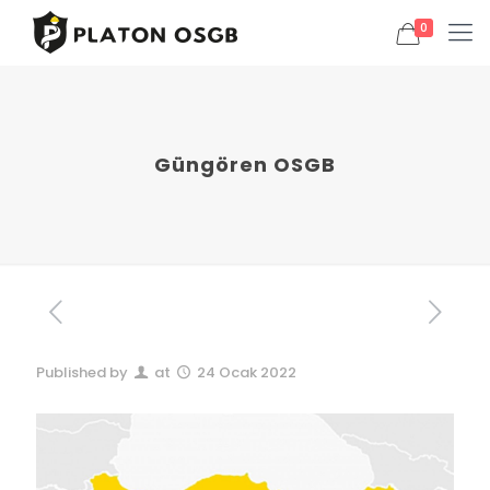
0
Güngören OSGB
Published by
at
24 Ocak 2022