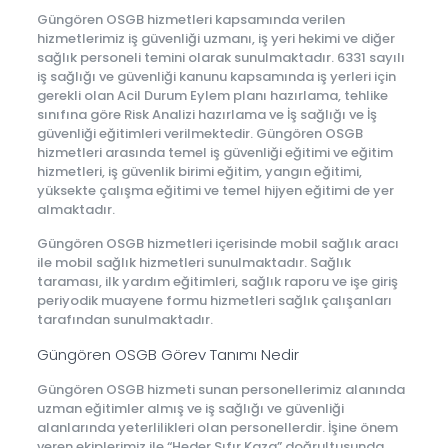
Güngören OSGB hizmetleri kapsamında verilen
hizmetlerimiz iş güvenliği uzmanı, iş yeri hekimi ve diğer
sağlık personeli temini olarak sunulmaktadır. 6331 sayılı
iş sağlığı ve güvenliği kanunu kapsamında iş yerleri için
gerekli olan Acil Durum Eylem planı hazırlama, tehlike
sınıfına göre Risk Analizi hazırlama ve İş sağlığı ve İş
güvenliği eğitimleri verilmektedir. Güngören OSGB
hizmetleri arasında temel iş güvenliği eğitimi ve eğitim
hizmetleri, iş güvenlik birimi eğitim, yangın eğitimi,
yüksekte çalışma eğitimi ve temel hijyen eğitimi de yer
almaktadır.
Güngören OSGB hizmetleri içerisinde mobil sağlık aracı
ile mobil sağlık hizmetleri sunulmaktadır. Sağlık
taraması, ilk yardım eğitimleri, sağlık raporu ve işe giriş
periyodik muayene formu hizmetleri sağlık çalışanları
tarafından sunulmaktadır.
Güngören OSGB Görev Tanımı Nedir
Güngören OSGB hizmeti sunan personellerimiz alanında
uzman eğitimler almış ve iş sağlığı ve güvenliği
alanlarında yeterlilikleri olan personellerdir. İşine önem
veren ekiplerimiz ile “Heder Sıfır Kaza” doğrultusunda