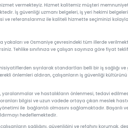
hizmet vermekteyiz. Hizmet kalitemiz müşteri memnuniyet
tedir. İş güvenliği uzmanı belgeleri, iş yeri hekimi belgeler
 ve referanslarımız ile kaliteli hizmette seçiminizi kolayla
 yakaları ve Osmaniye çevresindeki tüm illerde verilmekt
siniz. Tehlike sınıfınıza ve çalışan sayınıza göre fiyat tekl
siyatiflerden sıyrılarak standartları belli bir iş sağlığı 
ekli önlemleri aldıran, çalışanların iş güvenliği kültürünü 
lar, yaralanmalar ve hastalıkların önlenmesi, tedavi edilm
 oranları bilgisi ve uzun vadede ortaya çıkan meslek hastalık
önetimi ile bağlantılı olmasını sağlamaktadır. Başarılı ve e
aldırmayı hedeflemektedir.
 çalışanların sağlığını, güvenliğini ve refahını korumak,