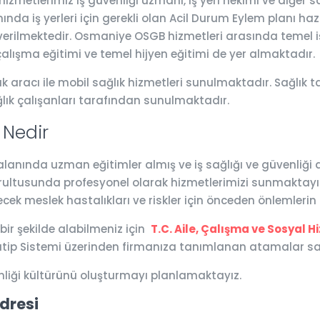
metlerimiz iş güvenliği uzmanı, iş yeri hekimi ve diğer s
nda iş yerleri için gerekli olan Acil Durum Eylem planı hazı
i verilmektedir. Osmaniye OSGB hizmetleri arasında temel iş 
çalışma eğitimi ve temel hijyen eğitimi de yer almaktadır.
 aracı ile mobil sağlık hizmetleri sunulmaktadır. Sağlık ta
ğlık çalışanları tarafından sunulmaktadır.
Nedir
ında uzman eğitimler almış ve iş sağlığı ve güvenliği alan
ğrultusunda profesyonel olarak hizmetlerimizi sunmaktayız.
ecek meslek hastalıkları ve riskler için önceden önlemleri
 bir şekilde alabilmeniz için
T.C. Aile, Çalışma ve Sosyal H
atip Sistemi üzerinden firmanıza tanımlanan atamalar say
nliği kültürünü oluşturmayı planlamaktayız.
dresi