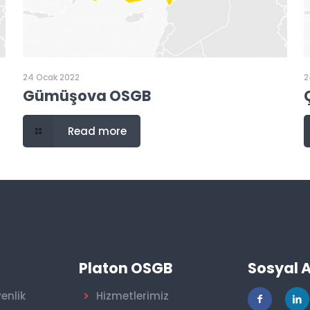
24 Ocak 2022
2
Gümüşova OSGB
Read more
r
Platon OSGB
Sosyal 
venlik
Hizmetlerimiz