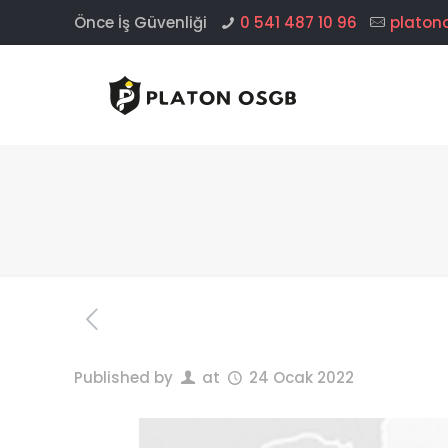
Önce İş Güvenliği
0 541 487 10 96
platon
Published by
at
24 Ocak 2022