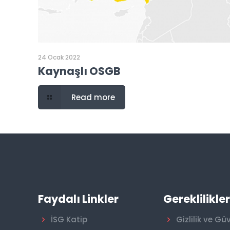
24 Ocak 2022
Kaynaşlı OSGB
Read more
Faydalı Linkler
Gereklilikle
İSG Katip
Gizlilik ve Gü