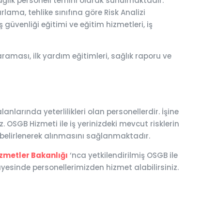
ağlık personeli temini olarak sunulmaktadır.
rlama, tehlike sınıfına göre Risk Analizi
güvenliği eğitimi ve eğitim hizmetleri, iş
raması, ilk yardım eğitimleri, sağlık raporu ve
larında yeterlilikleri olan personellerdir. İşine
 OSGB Hizmeti ile iş yerinizdeki mevcut risklerin
n belirlenerek alınmasını sağlanmaktadır.
izmetler Bakanlığı
‘nca yetkilendirilmiş OSGB ile
esinde personellerimizden hizmet alabilirsiniz.