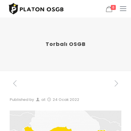
0
Torbalı OSGB
Published by
at
24 Ocak 2022