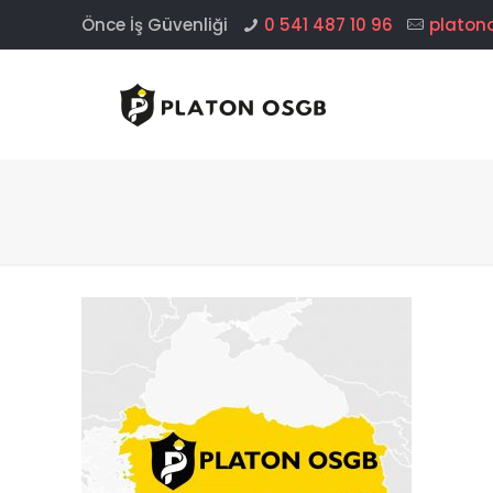
Önce İş Güvenliği
0 541 487 10 96
platon