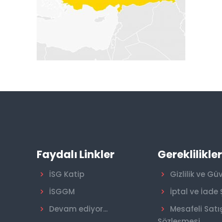
Faydalı Linkler
Gereklilikle
İSG Katip
Gizlilik ve Gü
İSGGM
İptal ve İade 
Devam ediyor...
Mesafeli Satı
Sözleşmesi