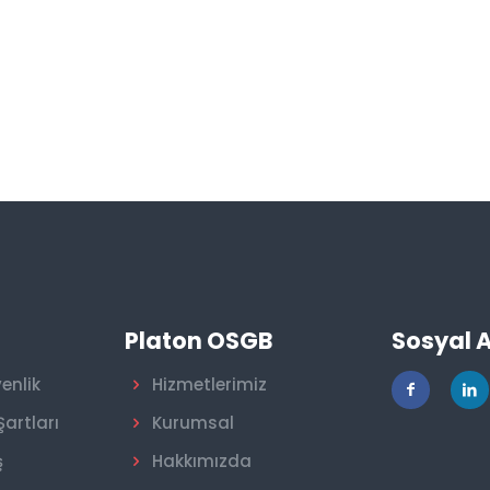
r
Platon OSGB
Sosyal 
venlik
Hizmetlerimiz
Şartları
Kurumsal
ş
Hakkımızda