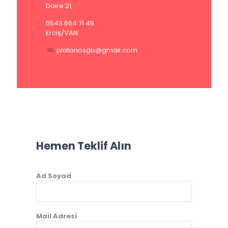
Daire:21,
0543 664 71 49
Erciş/VAN
platonosgb@gmail.com
Hemen Teklif Alın
Ad Soyad
Mail Adresi