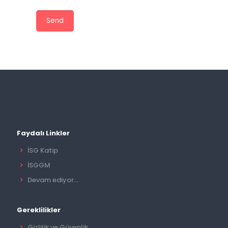
Faydalı Linkler
İSG Katip
İSGGM
Devam ediyor...
Gereklilikler
Gizlilik ve Güvenlik