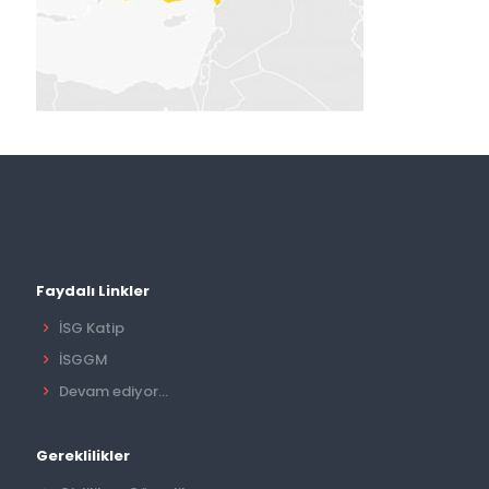
Faydalı Linkler
İSG Katip
İSGGM
Devam ediyor...
Gereklilikler