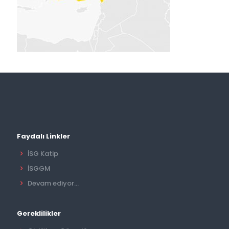
Faydalı Linkler
İSG Katip
İSGGM
Devam ediyor...
Gereklilikler