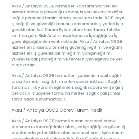
Aksu / Antalya OSGB hizmetleri kapsamında verilen
hizmetlerimiz iş güvenliği uzmanı, iş yeri hekimi ve diğer
sağlık personeli temini olarak sunulmaktadır. 6331 sayılı
iş sağlığı ve güvenliği kanunu kapsamında iş yerleri için
gerekli olan Acil Durum Eylem planı hazırlama, tehlike
sınıfına göre Risk Analizi hazırlama ve İş sağlığı ve İş
güvenliği eğitimleri verilmektedir. Aksu / Antalya OSGB
hizmetleri arasında temel iş güvenliği eğitimi ve eğitim
hizmetleri, iş güvenlik birimi eğitim, yangın eğitimi,
yüksekte çalışma eğitimi ve temel hijyen eğitimi de yer
almaktadır.
Aksu / Antalya OSGB hizmetleri içerisinde mobil sağlık
aracı ile mobil sağlık hizmetleri sunulmaktadır. Sağlık
taraması, ilk yardım eğitimleri, sağlık raporu ve işe giriş
periyodik muayene formu hizmetleri sağlık çalışanları
tarafından sunulmaktadır.
Aksu / Antalya OSGB Görev Tanımı Nedir
Aksu / Antalya OSGB hizmeti sunan personellerimiz
alanında uzman eğitimler almış ve iş sağlığı ve güvenliği
alanlarında yeterlilikleri olan personellerdir. İşine önem
veren ekiplerimiz ile “Heder Sıfır Kaza” doğrultusunda