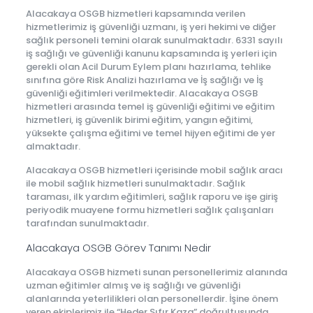
Alacakaya OSGB hizmetleri kapsamında verilen
hizmetlerimiz iş güvenliği uzmanı, iş yeri hekimi ve diğer
sağlık personeli temini olarak sunulmaktadır. 6331 sayılı
iş sağlığı ve güvenliği kanunu kapsamında iş yerleri için
gerekli olan Acil Durum Eylem planı hazırlama, tehlike
sınıfına göre Risk Analizi hazırlama ve İş sağlığı ve İş
güvenliği eğitimleri verilmektedir. Alacakaya OSGB
hizmetleri arasında temel iş güvenliği eğitimi ve eğitim
hizmetleri, iş güvenlik birimi eğitim, yangın eğitimi,
yüksekte çalışma eğitimi ve temel hijyen eğitimi de yer
almaktadır.
Alacakaya OSGB hizmetleri içerisinde mobil sağlık aracı
ile mobil sağlık hizmetleri sunulmaktadır. Sağlık
taraması, ilk yardım eğitimleri, sağlık raporu ve işe giriş
periyodik muayene formu hizmetleri sağlık çalışanları
tarafından sunulmaktadır.
Alacakaya OSGB Görev Tanımı Nedir
Alacakaya OSGB hizmeti sunan personellerimiz alanında
uzman eğitimler almış ve iş sağlığı ve güvenliği
alanlarında yeterlilikleri olan personellerdir. İşine önem
veren ekiplerimiz ile “Heder Sıfır Kaza” doğrultusunda