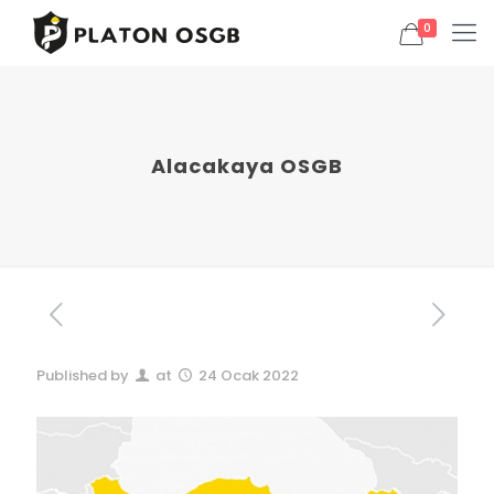
0
Alacakaya OSGB
Published by
at
24 Ocak 2022