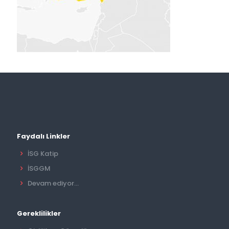
Faydalı Linkler
İSG Katip
İSGGM
Devam ediyor...
Gereklilikler