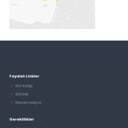
Faydalı Linkler
İSG Katip
İSGGM
Devam ediyor...
Gereklilikler