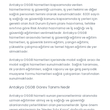
Antakya OSGB hizmetleri kapsamında verilen
hizmetlerimiz iş güvenliği uzmanı, iş yeri hekimi ve diğer
sağlık personeli temini olarak sunulmaktadır. 6331 sayılı
iş sağlığı ve güvenliği kanunu kapsamında iş yerleri için
gerekli olan Acil Durum Eylem planı hazırlama, tehlike
sınıfına göre Risk Analizi hazırlama ve İş sağlığı ve İş
güvenliği eğitimleri verilmektedir. Antakya OSGB
hizmetleri arasında temel iş güvenliği eğitimi ve eğitim
hizmetleri, iş güvenlik birimi eğitim, yangın eğitimi,
yüksekte çalışma eğitimi ve temel hijyen eğitimi de yer
almaktadır.
Antakya OSGB hizmetleri içerisinde mobil sağlık aracı ile
mobil sağlık hizmetleri sunulmaktadır. Sağlık taraması,
ilk yardım eğitimleri, sağlık raporu ve işe giriş periyodik
muayene formu hizmetleri sağlık çalışanları tarafından
sunulmaktadır.
Antakya OSGB Görev Tanımı Nedir
Antakya OSGB hizmeti sunan personellerimiz alanında
uzman eğitimler almış ve iş sağlığı ve güvenliği
alanlarında yeterlilikleri olan personellerdir. İşine önem
veren ekiplerimiz ile “Heder Sıfır Kaza” doğrultusunda