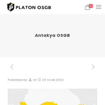
0
Antakya OSGB
Published by
at
24 Ocak 2022