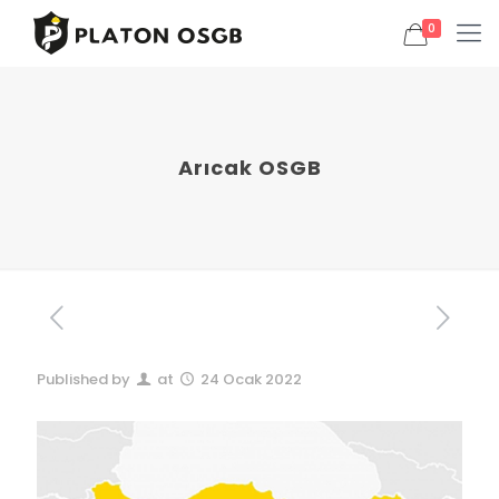
0
Arıcak OSGB
Published by
at
24 Ocak 2022