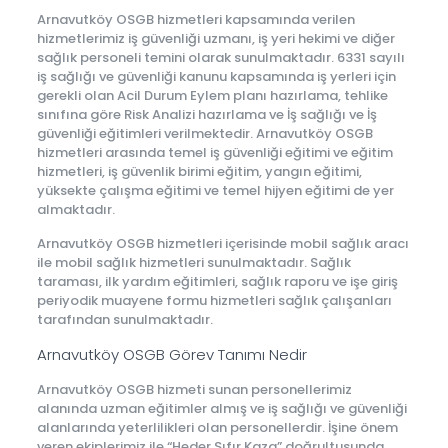
Arnavutköy OSGB hizmetleri kapsamında verilen
hizmetlerimiz iş güvenliği uzmanı, iş yeri hekimi ve diğer
sağlık personeli temini olarak sunulmaktadır. 6331 sayılı
iş sağlığı ve güvenliği kanunu kapsamında iş yerleri için
gerekli olan Acil Durum Eylem planı hazırlama, tehlike
sınıfına göre Risk Analizi hazırlama ve İş sağlığı ve İş
güvenliği eğitimleri verilmektedir. Arnavutköy OSGB
hizmetleri arasında temel iş güvenliği eğitimi ve eğitim
hizmetleri, iş güvenlik birimi eğitim, yangın eğitimi,
yüksekte çalışma eğitimi ve temel hijyen eğitimi de yer
almaktadır.
Arnavutköy OSGB hizmetleri içerisinde mobil sağlık aracı
ile mobil sağlık hizmetleri sunulmaktadır. Sağlık
taraması, ilk yardım eğitimleri, sağlık raporu ve işe giriş
periyodik muayene formu hizmetleri sağlık çalışanları
tarafından sunulmaktadır.
Arnavutköy OSGB Görev Tanımı Nedir
Arnavutköy OSGB hizmeti sunan personellerimiz
alanında uzman eğitimler almış ve iş sağlığı ve güvenliği
alanlarında yeterlilikleri olan personellerdir. İşine önem
veren ekiplerimiz ile “Heder Sıfır Kaza” doğrultusunda