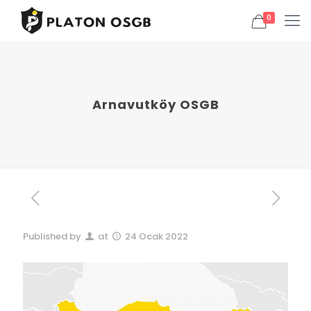
0
Arnavutköy OSGB
Published by
at
24 Ocak 2022