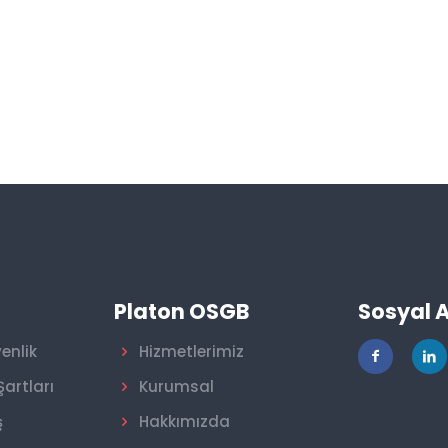
r
Platon OSGB
Sosyal 
venlik
Hizmetlerimiz
Şartları
Kurumsal
ş
Hakkımızda