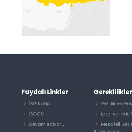
Faydalı Linkler
Gereklilikle
İSG Katip
Gizlilik ve Gü
İSGGM
İptal ve İade 
Devam ediyor...
Mesafeli Satı
Sözleşmesi