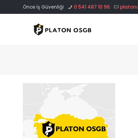
Önce İş Güvenliği
0 541 487 10 96
platon