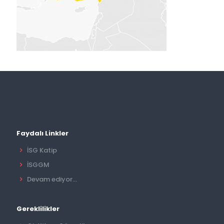
Faydalı Linkler
İSG Katip
İSGGM
Devam ediyor...
Gereklilikler