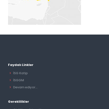
Faydalı Linkler
İSG Katip
İSGGM
Devam ediyor...
Gereklilikler