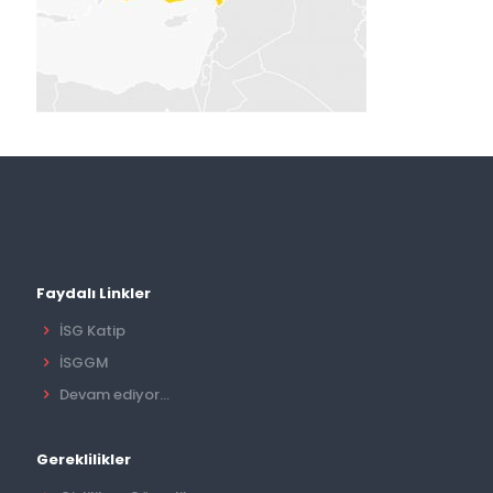
Faydalı Linkler
İSG Katip
İSGGM
Devam ediyor...
Gereklilikler