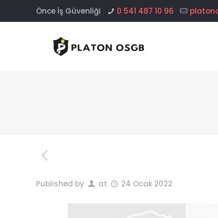
Önce İş Güvenliği
0 541 487 10 96
platon
Published by
at
24 Ocak 2022