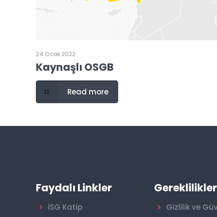
24 Ocak 2022
Kaynaşlı OSGB
Read more
Faydalı Linkler
Gereklilikle
İSG Katip
Gizlilik ve Gü