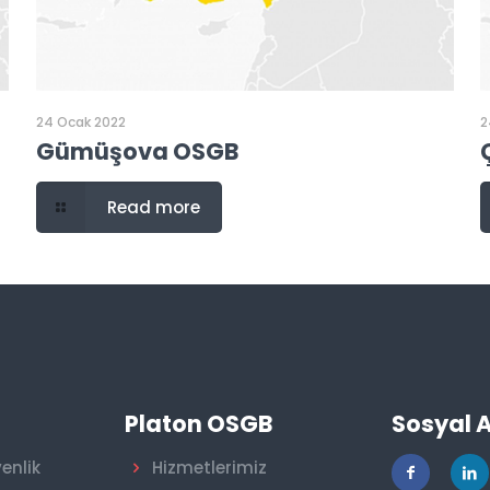
24 Ocak 2022
2
Gümüşova OSGB
Read more
r
Platon OSGB
Sosyal 
venlik
Hizmetlerimiz