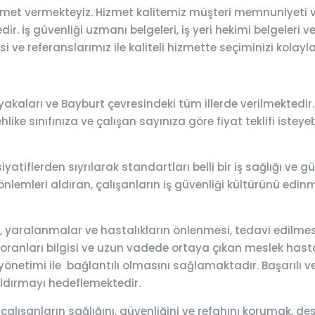
izmet vermekteyiz. Hizmet kalitemiz müşteri memnuniyeti v
r. İş güvenliği uzmanı belgeleri, iş yeri hekimi belgeleri v
 ve referanslarımız ile kaliteli hizmette seçiminizi kolayla
akaları ve Bayburt çevresindeki tüm illerde verilmektedir.
ehlike sınıfınıza ve çalışan sayınıza göre fiyat teklifi istey
iyatiflerden sıyrılarak standartları belli bir iş sağlığı ve
önlemleri aldıran, çalışanların iş güvenliği kültürünü edinme
lar, yaralanmalar ve hastalıkların önlenmesi, tedavi edilm
 oranları bilgisi ve uzun vadede ortaya çıkan meslek hastalık
önetimi ile bağlantılı olmasını sağlamaktadır. Başarılı ve e
aldırmayı hedeflemektedir.
 çalışanların sağlığını, güvenliğini ve refahını korumak,