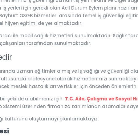
tlerimiz iş güvenliği uzmanı, iş yeri hekimi ve diğer sağ
iş yerleri için gerekli olan Acil Durum Eylem planı hazırlam
r. Bayburt OSGB hizmetleri arasında temel iş güvenliği eğitim
l hijyen eğitimi de yer almaktadır.
racı ile mobil sağlık hizmetleri sunulmaktadır. Sağlık taram
 çalışanları tarafından sunulmaktadır.
dir
da uzman eğitimler almış ve iş sağlığı ve güvenliği alanla
ğrultusunda profesyonel olarak hizmetlerimizi sunmaktayız.
ecek meslek hastalıkları ve riskler için önceden önlemleri
 bir şekilde alabilmeniz için
T.C. Aile, Çalışma ve Sosyal H
tip Sistemi üzerinden firmanıza tanımlanan atamalar sayes
iği kültürünü oluşturmayı planlamaktayız.
esi