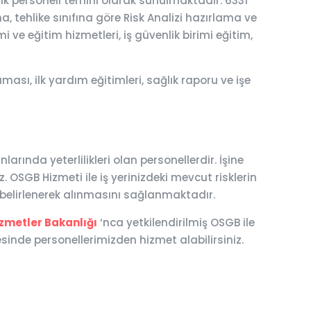
lık personeli temini olarak sunulmaktadır. 6331
a, tehlike sınıfına göre Risk Analizi hazırlama ve
i ve eğitim hizmetleri, iş güvenlik birimi eğitim,
ası, ilk yardım eğitimleri, sağlık raporu ve işe
rında yeterlilikleri olan personellerdir. İşine
 OSGB Hizmeti ile iş yerinizdeki mevcut risklerin
n belirlenerek alınmasını sağlanmaktadır.
izmetler Bakanlığı
‘nca yetkilendirilmiş OSGB ile
inde personellerimizden hizmet alabilirsiniz.