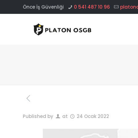
Önce İş Güvenliği
0 541 487 10 96
platon
Published by
at
24 Ocak 2022