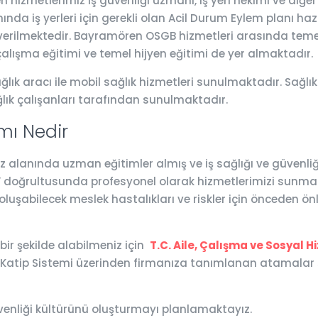
izmetlerimiz iş güvenliği uzmanı, iş yeri hekimi ve diğer
nda iş yerleri için gerekli olan Acil Durum Eylem planı hazı
i verilmektedir. Bayramören OSGB hizmetleri arasında temel 
çalışma eğitimi ve temel hijyen eğitimi de yer almaktadır.
ık aracı ile mobil sağlık hizmetleri sunulmaktadır. Sağlık 
ğlık çalışanları tarafından sunulmaktadır.
ı Nedir
anında uzman eğitimler almış ve iş sağlığı ve güvenliği al
za” doğrultusunda profesyonel olarak hizmetlerimizi sunmak
 oluşabilecek meslek hastalıkları ve riskler için önceden ön
 bir şekilde alabilmeniz için
T.C. Aile, Çalışma ve Sosyal H
G Katip Sistemi üzerinden firmanıza tanımlanan atamalar
venliği kültürünü oluşturmayı planlamaktayız.