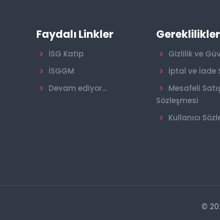
Faydalı Linkler
Gereklilikle
İSG Katip
Gizlilik ve Gü
İSGGM
İptal ve İade 
Devam ediyor...
Mesafeli Satı
Sözleşmesi
Kullanıcı Söz
© 20