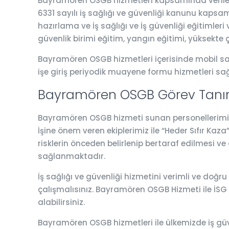
Bayramören OSGB hizmetleri kapsamında verilen h
6331 sayılı iş sağlığı ve güvenliği kanunu kapsamı
hazırlama ve İş sağlığı ve İş güvenliği eğitimler
güvenlik birimi eğitim, yangın eğitimi, yüksekte 
Bayramören OSGB hizmetleri içerisinde mobil sağl
işe giriş periyodik muayene formu hizmetleri sa
Bayramören OSGB Görev Tanım
Bayramören OSGB hizmeti sunan personellerimiz al
İşine önem veren ekiplerimiz ile “Heder Sıfır Ka
risklerin önceden belirlenip bertaraf edilmesi ve
sağlanmaktadır.
İş sağlığı ve güvenliği hizmetini verimli ve doğru
çalışmalısınız. Bayramören OSGB Hizmeti ile İS
alabilirsiniz.
Bayramören OSGB hizmetleri ile ülkemizde iş gü