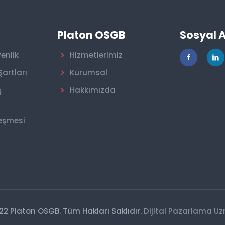
r
Platon OSGB
Sosyal 
venlik
Hizmetlerimiz
Şartları
Kurumsal
ş
Hakkımızda
leşmesi
22 Platon OSGB. Tüm Hakları Saklıdır.
Dijital Pazarlama U