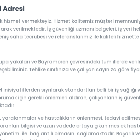
 Adresi
k hizmet vermekteyiz. Hizmet kalitemiz müşteri memnuniye
ak verilmektedir. İş güvenliği uzmanı belgeleri, iş yeri hek
niş saha tecrübesi ve referanslarımız ile kaliteli hizmette 
upa yakaları ve Bayramören çevresindeki tüm illerde veri
çebilirsiniz. Tehlike sınıfınıza ve çalışan sayınıza göre fiya
nisiyatiflerden sıyrılarak standartları belli bir iş sağlığı
mak için gerekli önlemleri aldıran, çalışanların iş güvenli
ktadır.
lar, yaralanmalar ve hastalıkların önlenmesi, tedavi edilm
 oranları bilgisi ve uzun vadede ortaya çıkan meslek hastalık
önetimi ile bağlantılı olmasını sağlamaktadır. Başarılı ve e