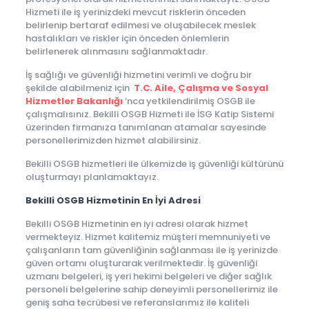
Hizmeti ile iş yerinizdeki mevcut risklerin önceden
belirlenip bertaraf edilmesi ve oluşabilecek meslek
hastalıkları ve riskler için önceden önlemlerin
belirlenerek alınmasını sağlanmaktadır.
İş sağlığı ve güvenliği hizmetini verimli ve doğru bir
şekilde alabilmeniz için
T.C. Aile, Çalışma ve Sosyal
Hizmetler Bakanlığı
‘nca yetkilendirilmiş OSGB ile
çalışmalısınız. Bekilli OSGB Hizmeti ile İSG Katip Sistemi
üzerinden firmanıza tanımlanan atamalar sayesinde
personellerimizden hizmet alabilirsiniz.
Bekilli OSGB hizmetleri ile ülkemizde iş güvenliği kültürünü
oluşturmayı planlamaktayız.
Bekilli OSGB Hizmetinin En İyi Adresi
Bekilli OSGB Hizmetinin en iyi adresi olarak hizmet
vermekteyiz. Hizmet kalitemiz müşteri memnuniyeti ve
çalışanların tam güvenliğinin sağlanması ile iş yerinizde
güven ortamı oluşturarak verilmektedir. İş güvenliği
uzmanı belgeleri, iş yeri hekimi belgeleri ve diğer sağlık
personeli belgelerine sahip deneyimli personellerimiz ile
geniş saha tecrübesi ve referanslarımız ile kaliteli