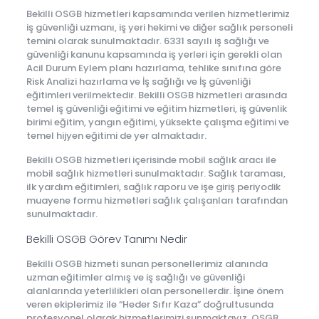
Bekilli OSGB hizmetleri kapsamında verilen hizmetlerimiz
iş güvenliği uzmanı, iş yeri hekimi ve diğer sağlık personeli
temini olarak sunulmaktadır. 6331 sayılı iş sağlığı ve
güvenliği kanunu kapsamında iş yerleri için gerekli olan
Acil Durum Eylem planı hazırlama, tehlike sınıfına göre
Risk Analizi hazırlama ve İş sağlığı ve İş güvenliği
eğitimleri verilmektedir. Bekilli OSGB hizmetleri arasında
temel iş güvenliği eğitimi ve eğitim hizmetleri, iş güvenlik
birimi eğitim, yangın eğitimi, yüksekte çalışma eğitimi ve
temel hijyen eğitimi de yer almaktadır.
Bekilli OSGB hizmetleri içerisinde mobil sağlık aracı ile
mobil sağlık hizmetleri sunulmaktadır. Sağlık taraması,
ilk yardım eğitimleri, sağlık raporu ve işe giriş periyodik
muayene formu hizmetleri sağlık çalışanları tarafından
sunulmaktadır.
Bekilli OSGB Görev Tanımı Nedir
Bekilli OSGB hizmeti sunan personellerimiz alanında
uzman eğitimler almış ve iş sağlığı ve güvenliği
alanlarında yeterlilikleri olan personellerdir. İşine önem
veren ekiplerimiz ile “Heder Sıfır Kaza” doğrultusunda
profesyonel olarak hizmetlerimizi sunmaktayız. OSGB