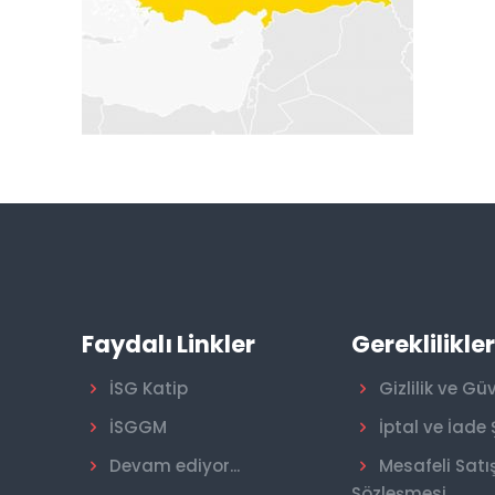
Faydalı Linkler
Gereklilikle
İSG Katip
Gizlilik ve Gü
İSGGM
İptal ve İade 
Devam ediyor...
Mesafeli Satı
Sözleşmesi