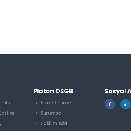
r
Platon OSGB
Sosyal 
venlik
Hizmetlerimiz
Şartları
Kurumsal
ş
Hakkımızda