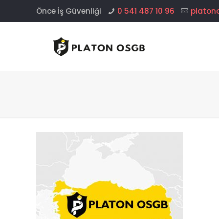
Önce İş Güvenliği
0 541 487 10 96
platon