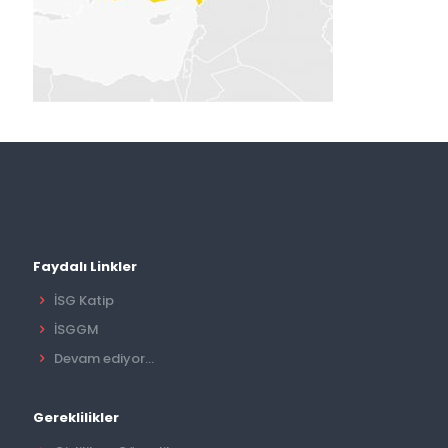
Faydalı Linkler
İSG Katip
İSGGM
Devam ediyor...
Gereklilikler