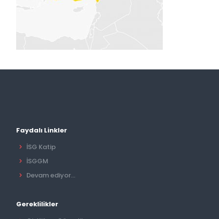
Faydalı Linkler
İSG Katip
İSGGM
Devam ediyor...
Gereklilikler