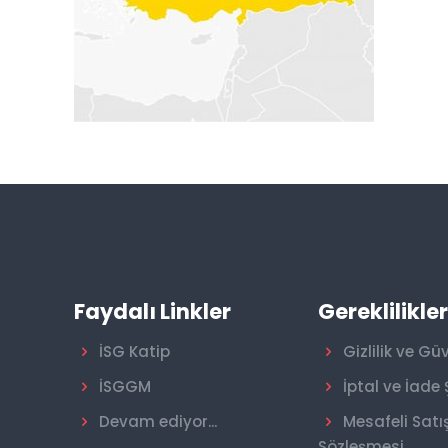
Faydalı Linkler
Gereklilikle
İSG Katip
Gizlilik ve Gü
İSGGM
İptal ve İade 
Devam ediyor...
Mesafeli Satı
Sözleşmesi