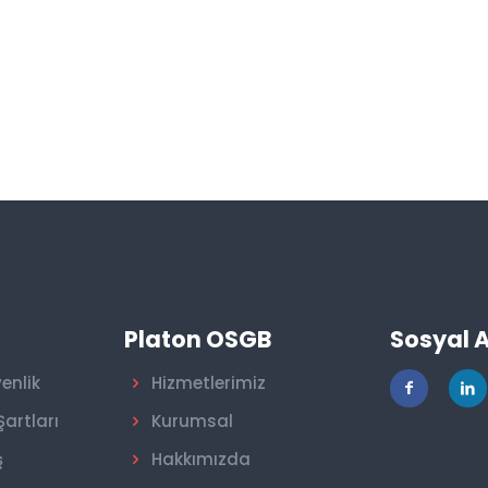
r
Platon OSGB
Sosyal 
venlik
Hizmetlerimiz
Şartları
Kurumsal
ş
Hakkımızda