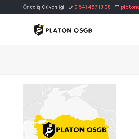
Önce İş Güvenliği
0 541 487 10 96
platon