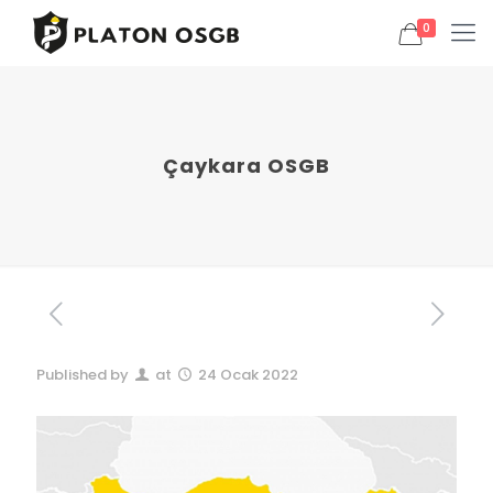
0
Çaykara OSGB
Published by
at
24 Ocak 2022