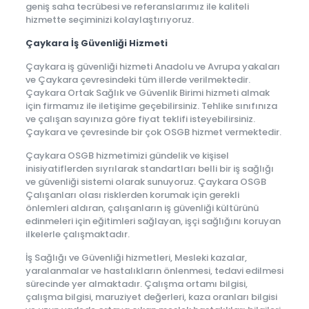
geniş saha tecrübesi ve referanslarımız ile kaliteli
hizmette seçiminizi kolaylaştırıyoruz.
Çaykara İş Güvenliği Hizmeti
Çaykara iş güvenliği hizmeti Anadolu ve Avrupa yakaları
ve Çaykara çevresindeki tüm illerde verilmektedir.
Çaykara Ortak Sağlık ve Güvenlik Birimi hizmeti almak
için firmamız ile iletişime geçebilirsiniz. Tehlike sınıfınıza
ve çalışan sayınıza göre fiyat teklifi isteyebilirsiniz.
Çaykara ve çevresinde bir çok OSGB hizmet vermektedir.
Çaykara OSGB hizmetimizi gündelik ve kişisel
inisiyatiflerden sıyrılarak standartları belli bir iş sağlığı
ve güvenliği sistemi olarak sunuyoruz. Çaykara OSGB
Çalışanları olası risklerden korumak için gerekli
önlemleri aldıran, çalışanların iş güvenliği kültürünü
edinmeleri için eğitimleri sağlayan, işçi sağlığını koruyan
ilkelerle çalışmaktadır.
İş Sağlığı ve Güvenliği hizmetleri, Mesleki kazalar,
yaralanmalar ve hastalıkların önlenmesi, tedavi edilmesi
sürecinde yer almaktadır. Çalışma ortamı bilgisi,
çalışma bilgisi, maruziyet değerleri, kaza oranları bilgisi