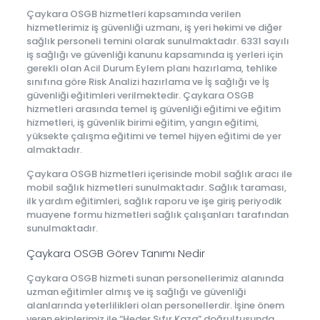
Çaykara OSGB hizmetleri kapsamında verilen
hizmetlerimiz iş güvenliği uzmanı, iş yeri hekimi ve diğer
sağlık personeli temini olarak sunulmaktadır. 6331 sayılı
iş sağlığı ve güvenliği kanunu kapsamında iş yerleri için
gerekli olan Acil Durum Eylem planı hazırlama, tehlike
sınıfına göre Risk Analizi hazırlama ve İş sağlığı ve İş
güvenliği eğitimleri verilmektedir. Çaykara OSGB
hizmetleri arasında temel iş güvenliği eğitimi ve eğitim
hizmetleri, iş güvenlik birimi eğitim, yangın eğitimi,
yüksekte çalışma eğitimi ve temel hijyen eğitimi de yer
almaktadır.
Çaykara OSGB hizmetleri içerisinde mobil sağlık aracı ile
mobil sağlık hizmetleri sunulmaktadır. Sağlık taraması,
ilk yardım eğitimleri, sağlık raporu ve işe giriş periyodik
muayene formu hizmetleri sağlık çalışanları tarafından
sunulmaktadır.
Çaykara OSGB Görev Tanımı Nedir
Çaykara OSGB hizmeti sunan personellerimiz alanında
uzman eğitimler almış ve iş sağlığı ve güvenliği
alanlarında yeterlilikleri olan personellerdir. İşine önem
veren ekiplerimiz ile “Heder Sıfır Kaza” doğrultusunda