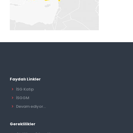
Faydalı Linkler
İSG Katip
İSGGM
Devam ediyor...
Gereklilikler