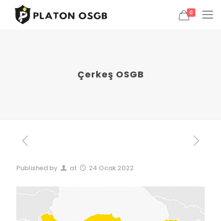
0
Çerkeş OSGB
Published by
at
24 Ocak 2022