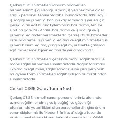
Çerkeş OSGB hizmetleri kapsamında verilen
hizmetlerimiz iş güvenliği uzmanı, iş yeri hekimi ve diğer
sağlık personeli temini olarak sunulmaktadır. 6331 sayılı
iş sağlığı ve güvenliği kanunu kapsamında iş yerleri için
gerekli olan Acil Durum Eylem planı hazırlama, tehlike
sınıfına göre Risk Analizi hazırlama ve İş sağlığı ve İş
güvenliği eğitimleri verilmektedir. Çerkeş OSGB hizmetleri
arasında temel iş güvenliği eğitimi ve eğitim hizmetleri, iş
güvenlik birimi eğitim, yangın eğitimi, yüksekte çalışma
eğitimi ve temel hijyen eğitimi de yer almaktadır.
Çerkeş OSGB hizmetleri içerisinde mobil sağlık aracı ile
mobil sağlık hizmetleri sunulmaktadır. Sağlık taraması,
ilk yardım eğitimleri, sağlık raporu ve işe giriş periyodik
muayene formu hizmetleri sağlık çalışanları tarafından
sunulmaktadır.
Çerkeş OSGB Görev Tanımı Nedir
Çerkeş OSGB hizmeti sunan personellerimiz alanında
uzman eğitimler almış ve iş sağlığı ve güvenliği
alanlarında yeterlilikleri olan personellerdir. İşine önem
veren ekiplerimiz ile “Heder Sıfır Kaza” doğrultusunda
profesyonel olarak hizmetlerimizi sunmaktayız. OSGB