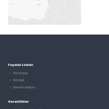
Faydalı Linkler
İSG Katip
İSGGM
Devam ediyor...
Gereklilikler