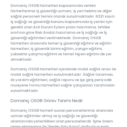
Domaniç OSGB hizmetleri kapsamında verilen
hizmetlerimiz iş güvenliği uzmanı, iş yeri hekimi ve diğer
sağlık personeli temini olarak sunulmaktadır. 6331 sayılı
iş sağlığı ve güvenliği kanunu kapsamında iş yerleri için
gerekli olan Acil Durum Eylem planı hazırlama, tehlike
sınıfına göre Risk Analizi hazırlama ve İş sağlığı ve İş
güvenliği eğitimleri verilmektedir. Domaniç OSGB
hizmetleri arasında temel iş güvenliği eğitimi ve eğitim
hizmetleri, iş güvenlik birimi eğitim, yangın eğitimi,
yüksekte çalışma eğitimi ve temel hijyen eğitimi de yer
almaktadır.
Domaniç OSGB hizmetleri içerisinde mobil sağlık aracı ile
mobil sağlık hizmetleri sunulmaktadır. Sağlık taraması,
ilk yardım eğitimleri, sağlık raporu ve işe giriş periyodik
muayene formu hizmetleri sağlık çalışanları tarafından
sunulmaktadır.
Domaniç OSGB Görev Tanımı Nedir
Domaniç OSGB hizmeti sunan personellerimiz alanında
uzman eğitimler almış ve iş sağlığı ve güvenliği
alanlarında yeterlilikleri olan personellerdir. İşine önem
veren ekiplerimiz ile “Heder Sıfır Kaza” doğrultusunda