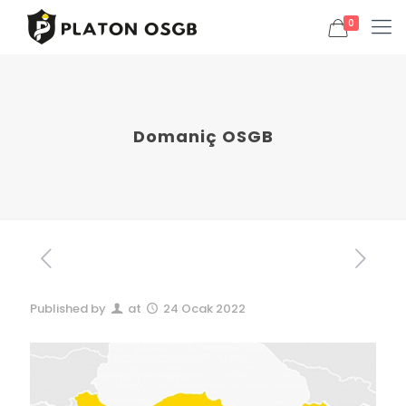
0
Domaniç OSGB
Published by
at
24 Ocak 2022