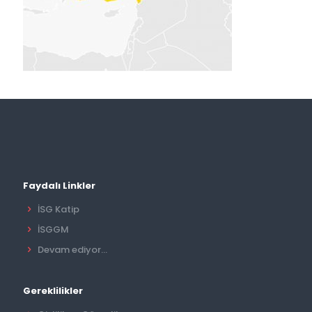
Faydalı Linkler
İSG Katip
İSGGM
Devam ediyor...
Gereklilikler