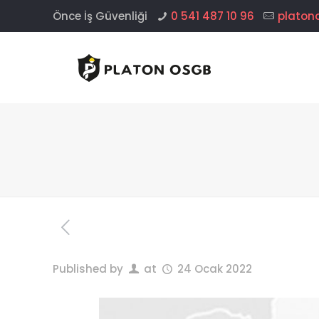
Önce İş Güvenliği
0 541 487 10 96
platon
Published by
at
24 Ocak 2022