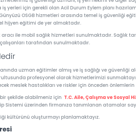
etlerimiz iş güvenliği uzmanı, iş yeri hekimi ve diğer sağ
iş yerleri için gerekli olan Acil Durum Eylem planı hazırlam
r. Günyüzü OSGB hizmetleri arasında temel iş güvenliği eğiti
l hijyen eğitimi de yer almaktadır.
racı ile mobil sağlık hizmetleri sunulmaktadır. Sağlık tara
 çalışanları tarafından sunulmaktadır.
edir
nda uzman eğitimler almış ve iş sağlığı ve güvenliği alanla
ğrultusunda profesyonel olarak hizmetlerimizi sunmaktayız.
ecek meslek hastalıkları ve riskler için önceden önlemleri
 bir şekilde alabilmeniz için
T.C. Aile, Çalışma ve Sosyal H
tip Sistemi üzerinden firmanıza tanımlanan atamalar saye
liği kültürünü oluşturmayı planlamaktayız.
resi