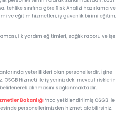
lık personeli temini olarak sunulmaktadır. 6331
a, tehlike sınıfına göre Risk Analizi hazırlama ve
mi ve eğitim hizmetleri, iş güvenlik birimi eğitim,
ması, ilk yardım eğitimleri, sağlık raporu ve işe
rında yeterlilikleri olan personellerdir. İşine
 OSGB Hizmeti ile iş yerinizdeki mevcut risklerin
n belirlenerek alınmasını sağlanmaktadır.
izmetler Bakanlığı
‘nca yetkilendirilmiş OSGB ile
sinde personellerimizden hizmet alabilirsiniz.