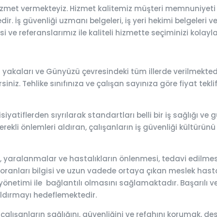
izmet vermekteyiz. Hizmet kalitemiz müşteri memnuniyeti 
r. İş güvenliği uzmanı belgeleri, iş yeri hekimi belgeleri v
 ve referanslarımız ile kaliteli hizmette seçiminizi kolayla
yakaları ve Günyüzü çevresindeki tüm illerde verilmektedi
siniz. Tehlike sınıfınıza ve çalışan sayınıza göre fiyat tekli
iyatiflerden sıyrılarak standartları belli bir iş sağlığı v
ekli önlemleri aldıran, çalışanların iş güvenliği kültürünü 
lar, yaralanmalar ve hastalıkların önlenmesi, tedavi edilm
 oranları bilgisi ve uzun vadede ortaya çıkan meslek hastalık
önetimi ile bağlantılı olmasını sağlamaktadır. Başarılı ve e
aldırmayı hedeflemektedir.
 çalışanların sağlığını, güvenliğini ve refahını korumak,