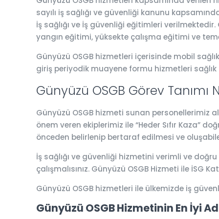
Günyüzü OSGB hizmetleri kapsamında verilen hizm
sayılı iş sağlığı ve güvenliği kanunu kapsamında 
İş sağlığı ve İş güvenliği eğitimleri verilmektedi
yangın eğitimi, yüksekte çalışma eğitimi ve teme
Günyüzü OSGB hizmetleri içerisinde mobil sağlık a
giriş periyodik muayene formu hizmetleri sağlık
Günyüzü OSGB Görev Tanımı N
Günyüzü OSGB hizmeti sunan personellerimiz alanı
önem veren ekiplerimiz ile “Heder Sıfır Kaza” do
önceden belirlenip bertaraf edilmesi ve oluşabil
İş sağlığı ve güvenliği hizmetini verimli ve doğru
çalışmalısınız. Günyüzü OSGB Hizmeti ile İSG Ka
Günyüzü OSGB hizmetleri ile ülkemizde iş güven
Günyüzü OSGB Hizmetinin En İyi Ad