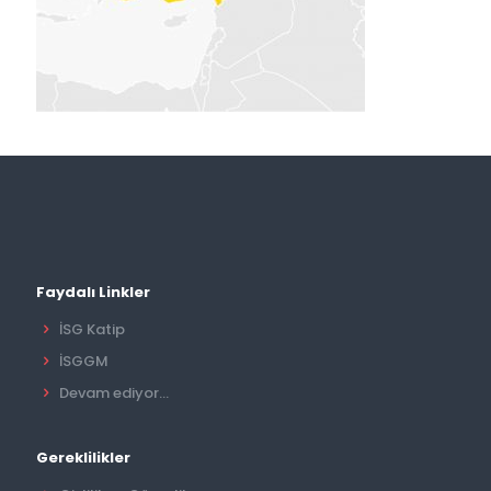
Faydalı Linkler
İSG Katip
İSGGM
Devam ediyor...
Gereklilikler