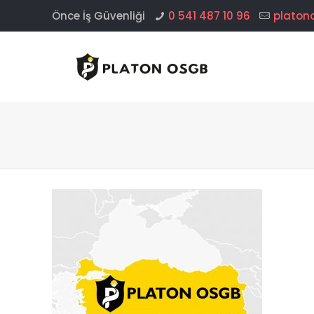
Önce İş Güvenliği
0 541 487 10 96
platon