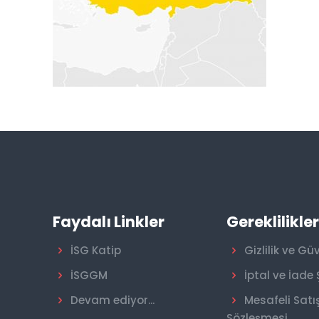
Faydalı Linkler
Gereklilikle
İSG Katip
Gizlilik ve Gü
İSGGM
İptal ve İade 
Devam ediyor...
Mesafeli Satı
Sözleşmesi