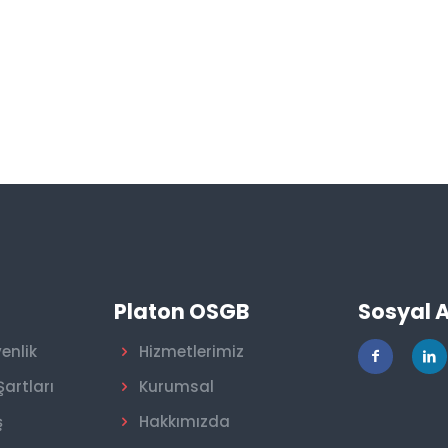
r
Platon OSGB
Sosyal 
venlik
Hizmetlerimiz
Şartları
Kurumsal
ş
Hakkımızda