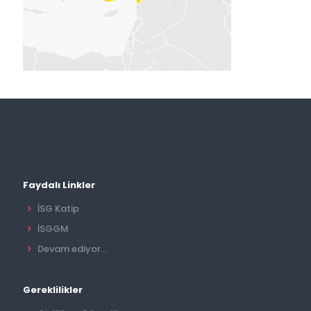
Faydalı Linkler
İSG Katip
İSGGM
Devam ediyor...
Gereklilikler