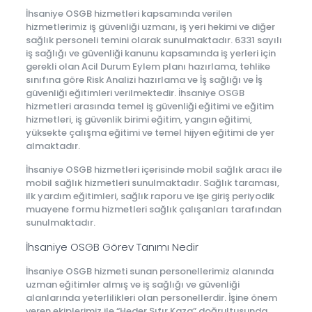
İhsaniye OSGB hizmetleri kapsamında verilen
hizmetlerimiz iş güvenliği uzmanı, iş yeri hekimi ve diğer
sağlık personeli temini olarak sunulmaktadır. 6331 sayılı
iş sağlığı ve güvenliği kanunu kapsamında iş yerleri için
gerekli olan Acil Durum Eylem planı hazırlama, tehlike
sınıfına göre Risk Analizi hazırlama ve İş sağlığı ve İş
güvenliği eğitimleri verilmektedir. İhsaniye OSGB
hizmetleri arasında temel iş güvenliği eğitimi ve eğitim
hizmetleri, iş güvenlik birimi eğitim, yangın eğitimi,
yüksekte çalışma eğitimi ve temel hijyen eğitimi de yer
almaktadır.
İhsaniye OSGB hizmetleri içerisinde mobil sağlık aracı ile
mobil sağlık hizmetleri sunulmaktadır. Sağlık taraması,
ilk yardım eğitimleri, sağlık raporu ve işe giriş periyodik
muayene formu hizmetleri sağlık çalışanları tarafından
sunulmaktadır.
İhsaniye OSGB Görev Tanımı Nedir
İhsaniye OSGB hizmeti sunan personellerimiz alanında
uzman eğitimler almış ve iş sağlığı ve güvenliği
alanlarında yeterlilikleri olan personellerdir. İşine önem
veren ekiplerimiz ile “Heder Sıfır Kaza” doğrultusunda