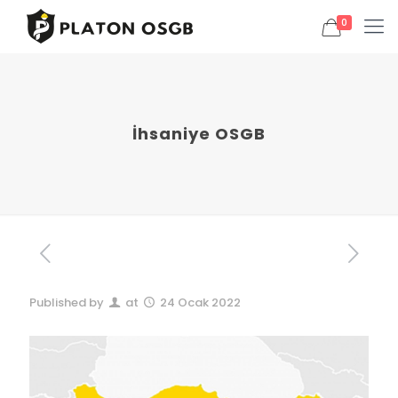
0
İhsaniye OSGB
Published by
at
24 Ocak 2022