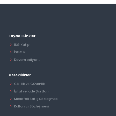
Faydalı Linkler
İSG Katip
İSGGM
Devam ediyor...
Gereklilikler
Gizlilik ve Güvenlik
İptal ve İade Şartları
Mesafeli Satış Sözleşmesi
Kullanıcı Sözleşmesi