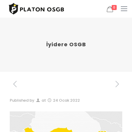
0
İyidere OSGB
Published by
at
24 Ocak 2022