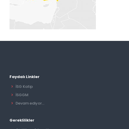
Faydalı Linkler
İSG Katip
İSGGM
Devam ediyor...
Gereklilikler